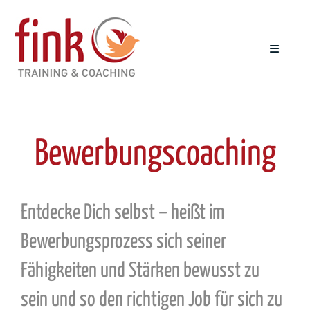
Zum
Inhalt
springen
Toggle
Navigat
Startseite
Bewerbungscoaching
Coaching
Bewerbungscoaching
Entdecke Dich selbst – heißt im
Bewerbungsprozess sich seiner
Über mich
Fähigkeiten und Stärken bewusst zu
sein und so den richtigen Job für sich zu