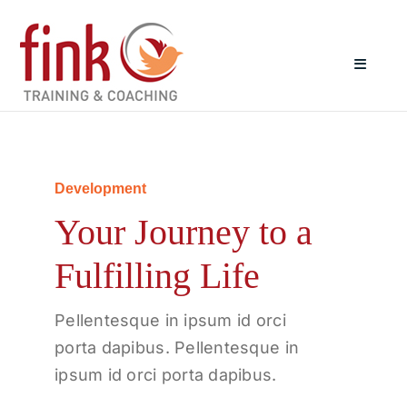
Zum
Inhalt
springen
Toggle
Navigat
Startseite
Development
Coaching
Your Journey to a
Bewerbungscoaching
Fulfilling Life
Über mich
Pellentesque in ipsum id orci
porta dapibus. Pellentesque in
ipsum id orci porta dapibus.